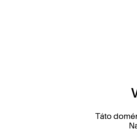
Táto domén
Na