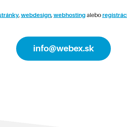
stránky
,
webdesign
,
webhosting
alebo
registrá
info@webex.sk