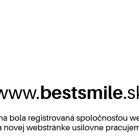
bestsmile
www.
.s
a bola registrovaná spoločnosťou web
 novej webstránke usilovne pracuje