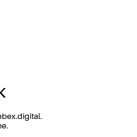
k
ex.digital.
me.